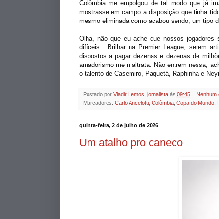
Colômbia me empolgou de tal modo que já im
mostrasse em campo a disposição que tinha tido
mesmo eliminada como acabou sendo, um tipo de 
Olha, não que eu ache que nossos jogadores s
difíceis. Brilhar na Premier League, serem art
dispostos a pagar dezenas e dezenas de milhõ
amadorismo me maltrata. Não entrem nessa, ach
o talento de Casemiro, Paquetá, Raphinha e Ne
Postado por
Vladir Lemos, jornalista
às
09:45
Nenhum 
Marcadores:
Carlo Ancelotti
,
Colômbia
,
Copa do Mundo
,
quinta-feira, 2 de julho de 2026
Um atalho pro caneco