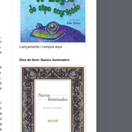
,
o
Lançamento / compre aqui
.
m
Dica de livro: Navios iluminados
s
a
.
,
s
a
m
e
a
o
a
e