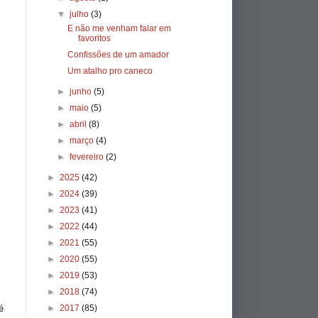
▼
julho
(3)
E não me venham falar em
favoritos
Confissões de um amador
Um atalho pro caneco
►
junho
(5)
►
maio
(5)
►
abril
(8)
►
março
(4)
►
fevereiro
(2)
►
2025
(42)
►
2024
(39)
►
2023
(41)
►
2022
(44)
►
2021
(55)
►
2020
(55)
►
2019
(53)
►
2018
(74)
►
2017
(85)
é