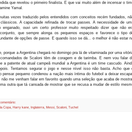
dida que revelou o primeiro finalista. E que vai muito além de incensar o tim
 Lamine Yamal.
 muitas vezes traduzido pelos entendidos com conceitos recém fundados, nã
 clássicos. A capacidade refinada de trocar passes. A necessidade de um
u enganado, ouvi um certo professor muito respeitado dizer que não er
 conjunto, que sempre alonga os pequenos espaços e favorece o tipo d
ndante de opções de passe. E quando isso se dá... o melhor é não estar n
, porque a Argentina chegará no domingo pra lá de vitaminada por uma vitóri
 comandados de Scaloni têm de coragem e de tarimba. E nem vou falar d
e a patente de atual campeã mundial a Argentina é um time cascudo. Aind
epois. Tentamos segurar o jogo e nesse nível isso não basta. Acho que 
ao pensar pequeno condenou a nação mais íntima do futebol a deixar escapa
 não me venham falar em favorito quando uma seleção que acaba de mostra
uma outra que tá cansada de mostrar que se recusa a mudar de estilo mesm
omentário:
 da Copa
,
Harry kane
,
Inglaterra
,
Messi
,
Scaloni
,
Tuchel