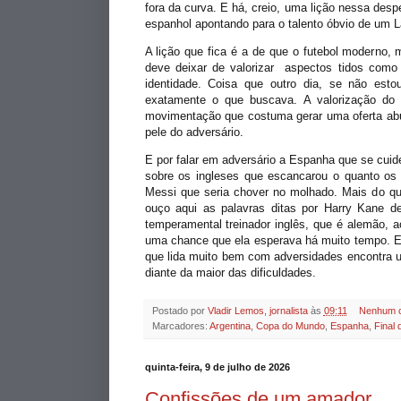
fora da curva.
E há, creio, uma lição nessa despe
espanhol apontando para o talento óbvio de um
A lição que fica é a de que o futebol moderno,
deve deixar de valorizar aspectos tidos como
identidade. Coisa que outro dia, se não esto
exatamente o que buscava. A valorização do
movimentação que costuma gerar uma oferta abu
pele do adversário.
E por falar em adversário a Espanha que se cuide
sobre os ingleses que escancarou o quanto os
Messi que seria chover no molhado. Mais do qu
ouço aqui as palavras ditas por Harry Kane d
temperamental treinador inglês, que é alemão, 
uma chance que ela esperava há muito tempo. E
que lida muito bem com adversidades encontra 
diante da maior das dificuldades.
Postado por
Vladir Lemos, jornalista
às
09:11
Nenhum c
Marcadores:
Argentina
,
Copa do Mundo
,
Espanha
,
Final
quinta-feira, 9 de julho de 2026
Confissões de um amador