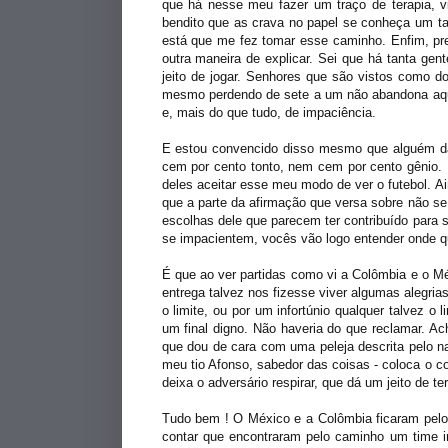
que há nesse meu fazer um traço de terapia, v
bendito que as crava no papel se conheça um ta
está que me fez tomar esse caminho. Enfim, pr
outra maneira de explicar. Sei que há tanta ge
jeito de jogar. Senhores que são vistos como do
mesmo perdendo de sete a um não abandona aque
e, mais do que tudo, de impaciência.
E estou convencido disso mesmo que alguém da
cem por cento tonto, nem cem por cento gênio
deles aceitar esse meu modo de ver o futebol. Ain
que a parte da afirmação que versa sobre não se
escolhas dele que parecem ter contribuído para
se impacientem, vocês vão logo entender onde q
É que ao ver partidas como vi a Colômbia e o M
entrega talvez nos fizesse viver algumas alegria
o limite, ou por um infortúnio qualquer talvez o
um final digno. Não haveria do que reclamar. A
que dou de cara com uma peleja descrita pelo n
meu tio Afonso, sabedor das coisas - coloca o co
deixa o adversário respirar, que dá um jeito de t
Tudo bem ! O México e a Colômbia ficaram pel
contar que encontraram pelo caminho um time 