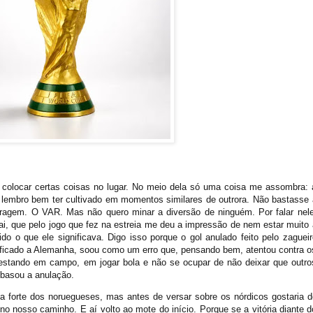
a colocar certas coisas no lugar. No meio dela só uma coisa me assombra: 
e lembro bem ter cultivado
em momentos similares de outrora. Não bastasse 
tragem. O VAR. Mas não quero minar a diversão de ninguém. Por falar nele
i, que pelo jogo que fez na estreia me deu a impressão de nem estar muito 
do o que ele significava. Digo isso porque o gol anulado feito pelo zagueir
ificado a Alemanha, soou como um erro que, pensando bem, atentou contra o
estando em campo, em jogar bola e não se ocupar de não deixar que outro
mbasou a anulação.
a forte dos noruegueses, mas antes de versar sobre os nórdicos gostaria d
 no nosso caminho. E aí volto ao mote do início. Porque se a vitória diante d