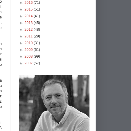
o
►
2016
(71)
í
►
2015
(51)
o
►
2014
(41)
e
,
►
2013
(45)
o
►
2012
(48)
►
2011
(29)
►
2010
(31)
m
m
►
2009
(61)
r
►
2008
(99)
s
►
2007
(57)
o
a
a
a
z
z
o
m
A