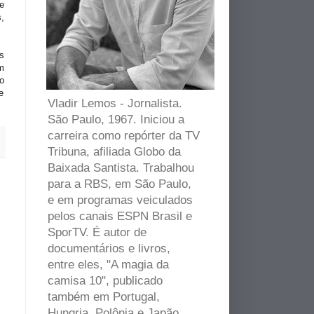
e
,
s
m
o
e
Vladir Lemos - Jornalista.
São Paulo, 1967. Iniciou a
carreira como repórter da TV
Tribuna, afiliada Globo da
Baixada Santista. Trabalhou
para a RBS, em São Paulo,
e em programas veiculados
pelos canais ESPN Brasil e
SporTV. É autor de
documentários e livros,
entre eles, "A magia da
camisa 10", publicado
também em Portugal,
Hungria, Polônia e Japão.