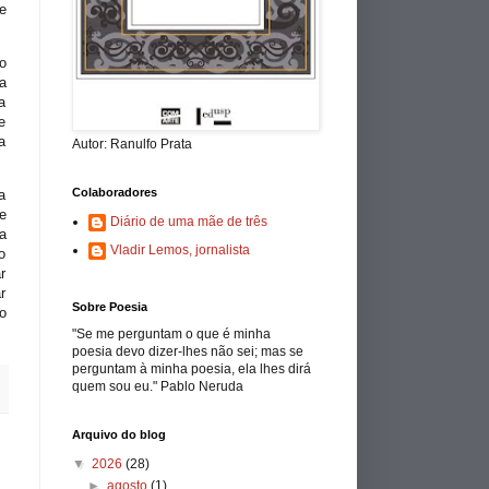
e
o
a
a
e
a
Autor: Ranulfo Prata
Colaboradores
a
e
Diário de uma mãe de três
a
Vladir Lemos, jornalista
o
r
r
Sobre Poesia
o
"Se me perguntam o que é minha
poesia devo dizer-lhes não sei; mas se
perguntam à minha poesia, ela lhes dirá
quem sou eu." Pablo Neruda
Arquivo do blog
▼
2026
(28)
►
agosto
(1)