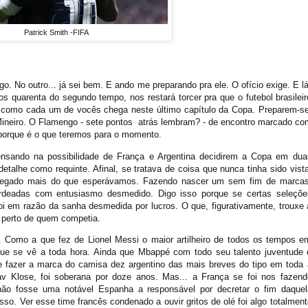
Patrick Smith -FIFA
 No outro... já sei bem. E ando me preparando pra ele. O ofício exige. E lá
 quarenta do segundo tempo, nos restará torcer pra que o futebol brasileir
como cada um de vocês chega neste último capítulo da Copa. Preparem-se
ineiro.
O
F
lamengo - sete pontos atrás lembram? - de encontro marcado co
 porque é
o que teremos para o moment
o.
sando na possibilidade de França e Argentina decidirem a Copa em dua
detalhe
como requint
e. Afinal, se tratava de
coisa que nunca tinha sido vist
regado mais do que esperávamos. Fazendo
nascer um sem fim de marcas
ardeadas com entusiasmo desmedido. Digo isso porque se certas seleçõe
foi em razão da sanha desmedida por lucros. O que, figurativamente, trouxe 
s perto de quem competia.
. Como a que fez de Lionel Messi o maior artilheiro de todos os tempos e
e se vê a toda hora. Ainda que Mbappé com todo seu talento juventude 
 fazer a marca do camisa dez argentino das mais breves do tipo em toda 
av Klose, foi soberana por doze anos. Mas... a França se foi nos fazend
não fosse uma notável Espanha a responsável por decretar o fim daquel
so. Ver esse time francês condenado a ouvir gritos de olé foi algo totalment