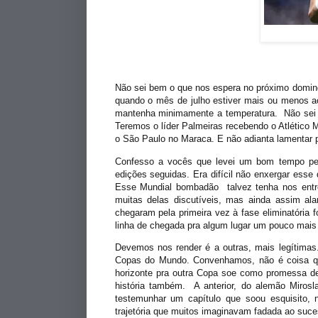
Não sei bem o que nos espera no próximo domingo.
quando o mês de julho estiver mais ou menos aos
mantenha minimamente a temperatura. Não sei 
Teremos o líder Palmeiras recebendo o Atlético M
o São Paulo no M
a
raca. E não adian
ta lamentar
Confesso a vocês que levei um bom tempo pen
edições seguidas. Era difícil
nã
o enxergar esse 
Esse Mundial bombadão
talvez tenha nos ent
muitas delas discutíveis, mas ainda assim
al
chegaram pela primeira vez à fase eliminatória 
linha de chegada pra algum lugar um pouco mai
Devemos nos render é a outras, mais legítimas
Copas do Mundo. Convenhamos, não é coisa qu
horizonte pra outra Copa soe como promessa de
história também. A anterior, do alemão Mirosl
testemunhar um capítulo que soou esquisito, 
trajetória que muitos imaginavam fadada ao suces