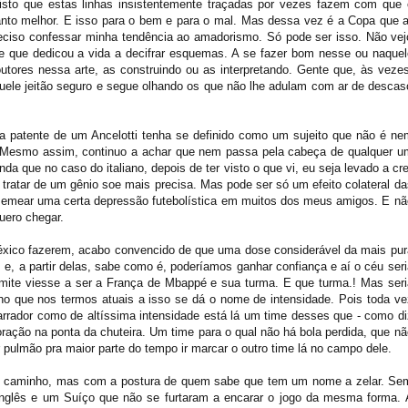
isto que estas linhas insistentemente traçadas por vezes fazem com que 
nto melhor. E isso para o bem e para o mal. Mas dessa vez é a Copa que a
eciso confessar minha tendência ao amadorismo. Só pode ser isso. Não vej
nte que dedicou a vida a decifrar esquemas. A se fazer bom nesse ou naquel
utores nessa arte, as construindo ou as interpretando. Gente que, às vezes
le jeitão seguro e segue olhando os que não lhe adulam com ar de descas
 patente de um Ancelotti tenha se definido como um sujeito que não é ne
. Mesmo assim, continuo a achar que nem passa pela cabeça de qualquer u
da que no caso do italiano, depois de ter visto o que vi, eu seja levado a cre
 tratar de um gênio soe mais precisa. Mas pode ser só um efeito colateral
da
 semear uma certa depressão
futebolística em muitos dos meus amigos. E nã
uero chegar.
éxico fazerem, acabo convencido de que uma dose considerável da mais pur
s e, a partir delas, sabe como é, poderíamos ganhar confiança e aí o céu seri
 limite viesse a ser a França de Mbappé e sua turma. E que turma.! Mas seri
cho que nos termos atuais a isso se dá o nome de intensidade. Pois toda ve
arrador como de altíssima intensidade está lá um time desses que - como di
ração na ponta da chuteira. Um time para o qual não há bola perdida, que nã
er pulmão pra maior parte do tempo ir marcar o outro time lá no campo dele.
o caminho, mas com a postura de quem sabe que tem um nome a zelar. Se
inglês e um Suíço que não se furtaram a encarar o jogo da mesma forma. 