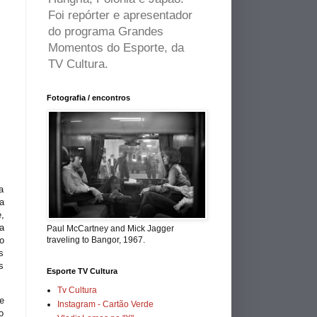
Foi repórter e apresentador
do programa Grandes
Momentos do Esporte, da
TV Cultura.
Fotografia / encontros
a
a
,
a
Paul McCartney and Mick Jagger
o
traveling to Bangor, 1967.
s
s
Esporte TV Cultura
Tv Cultura
e
Instagram - Cartão Verde
o