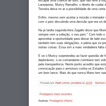
escapar uma chance de ouro, que não teve a no
Laranjeiras,
Muricy
Ramalho, o direito de cuidar d
Teixeira deixa no ar a possibilidade de uma certa
Enfim, mesmo sem aceitar a missão o treinador do
com o país discutindo uma decisão que era só de
Na já tardia segunda-feira
Zagallo
disse que
Muri
sempre vem a
seleção
, o seu país." Com todo o 
aproveitar a oportunidade para deixar de lado ess
também tem suas obrigações, e pátria que se pr
outras coisas. Essa sim a mais verdadeira falta
E se o
Muricy
surpreendeu ao fazer questão de ho
deploráveis, o ex-comandante
corintiano
tem sido
pela
transparência
. Neste ponto acredito que es
convocação para o amistoso contra os Estados Un
um bom lance. Mais do que nunca Mano tem nas m
Postado por
Vladir Lemos, jornalista
às
13:15
Nenhum 
Postagens mais recentes
Assinar:
Postagens (Atom)