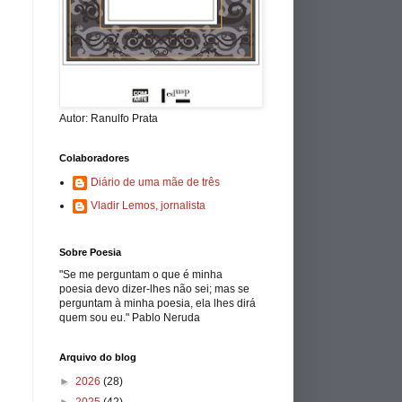
Autor: Ranulfo Prata
Colaboradores
Diário de uma mãe de três
Vladir Lemos, jornalista
Sobre Poesia
"Se me perguntam o que é minha
poesia devo dizer-lhes não sei; mas se
perguntam à minha poesia, ela lhes dirá
quem sou eu." Pablo Neruda
Arquivo do blog
►
2026
(28)