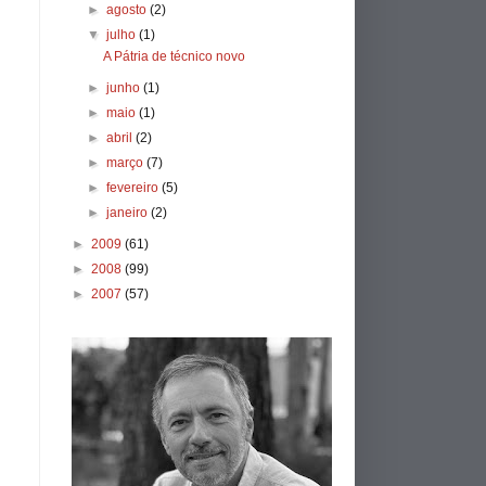
►
agosto
(2)
▼
julho
(1)
A Pátria de técnico novo
►
junho
(1)
►
maio
(1)
►
abril
(2)
►
março
(7)
►
fevereiro
(5)
►
janeiro
(2)
►
2009
(61)
►
2008
(99)
►
2007
(57)