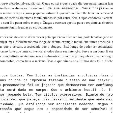
nou-o afetado, talvez, não sei. O que eu sei é que a cada dia que passa tentam faz
te disso acabasse se distanciando
anda
de sua essência. Seus trajes
ra muitos seria, e é, uma pequena fortuna. E que não venham lhe falar em camisas d
im de tecidos sintéticos foram criados só por causa dele. Cujos criadores tiveram 
 suor lhe pesar sobre o corpo. Graças a esse seu apetite para o requinte as chuteir
camente foram legadas ao esquecimento.
e vocês não devem se deixar levar pela aparência. Este senhor, pode ter alcançado 
nçar, mas infelizmente está longe de ser um exemplo moral. Sua única desculpa, s
ns que o cercam, a sociedade que o abraçou. Está longe de poder ser considerad
scurso forte que tanta convencer a todos dessa sua intenção. Serve a um dono. E es
em bom, infinitamente bom, mas cruelmente corrompido por aqueles a quem entrego
 homofobia, como trata o racismo. Mas o que vimos nos últimos dias foi o futebo
 com bombas. Com todas as instâncias envolvidas fazend
uns poucos da imprensa fazendo questão de não deixar 
u preconceito foi um jogador que demonstrou ter confianç
sta será dada em campo. Que o ambiente hostil não lh
uer jogando bola. Tem títulos expressivos. Diante do fat
 incrível que pareça, vai deixando evidente que anda mai
ciedade. Que está
longe
ser moralmente moderno, digno d
ressão que segue com a capacidade de ser sensível à