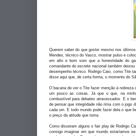
Querem saber do que gostei mesmo nos últimos d
Mendes, técnico do Vasco, mostrar pulso e coloc
em alto e bom som que a honestidade do gar
comandante do escrete nacional também deixou 
desempenho técnico. Rodrigo Caio, como Tite ta
disse aqui que, de certa forma, o momento do Sã
O bacana de ver o Tite fazer menção à nobreza q
um pouco as coisas. Já que o que, na minha
combustível para debates atravessados. E o bem
de pensar que integridade não rima com o jogo 
cada um. E todo mundo pode fazer dela o que b
o preço da atitude que toma.
Como disseram alguns o fair play de Rodrigo Cai
consigo imaginar em que mundo estaríamos se 