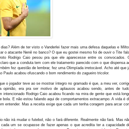
ias? Além de ter visto o Vanderlei fazer mais uma defesa daquelas e Milto
ar o atacante Nenê no banco? O que eu gostei mesmo foi de ouvir o Tite fala
oto Rodrigo Caio pesou pra que ele aparecesse entre os convocados. 
claro que a conduta tem com ele tratamento parecido com o que dispensa a
mbém fez questão de lembrar, fez uma Olimpíada irretocável. Acho até que j
o Paulo acabou ofuscando o bom rendimento do zagueiro tricolor.
ue o jogador teve ao se mostrar íntegro no gramado é que, a meu ver, corrig
 opinião, era pra ser motivo de aplausos acabou sendo, antes de tudo
 intencionado Rodrigo Caio acabou ficando na mira de gente que está long
de bola. E não estou falando aqui de comportamentos extracampo. A vida é d
em entender. Mas a receita exige que cada um tenha coragem para arcar co
o não irá mudar o futebol, não o fará diferente. Realmente não fará. Mas nã
cada um se ocupasse de fazer apenas o que acredita ter a capacidade d