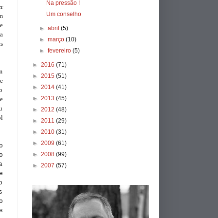
Na pressão !
er
Um conselho
m
e
►
abril
(5)
a
►
março
(10)
as
►
fevereiro
(5)
►
2016
(71)
um
►
2015
(51)
e
►
2014
(41)
o
►
2013
(45)
te
u
►
2012
(48)
l
►
2011
(29)
►
2010
(31)
►
2009
(61)
o
►
2008
(99)
o
a
►
2007
(57)
e
o
s
o
s