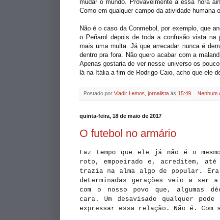
mudar o mundo. Provavelmente a essa hora ain
Como em qualquer campo da atividade humana 
Não é o caso da Conmebol, por exemplo, que and
o Peñarol depois de toda a confusão vista na
mais uma multa. Já que arrecadar nunca é demai
dentro pra fora. Não quero acabar com a maland
Apenas gostaria de ver nesse universo os pouc
lá na Itália a fim de Rodrigo Caio, acho que ele 
Postado por
Vladir Lemos, jornalista
às
15:49
Nenhum 
quinta-feira, 18 de maio de 2017
O futebol no armário
Faz tempo que ele já não é o mesmo
roto, empoeirado e, acreditem, até
trazia na alma algo de popular. Era
determinadas gerações veio a ser a
com o nosso povo que, algumas dé
cara. Um desavisado qualquer pode
expressar essa relação. Não é. Com 