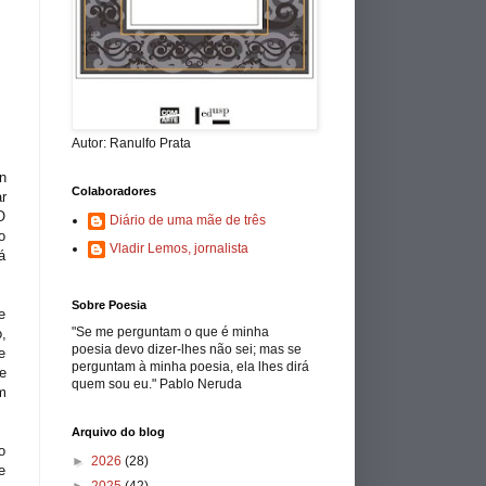
Autor: Ranulfo Prata
n
Colaboradores
r
O
Diário de uma mãe de três
o
Vladir Lemos, jornalista
á
Sobre Poesia
e
"Se me perguntam o que é minha
,
poesia devo dizer-lhes não sei; mas se
e
perguntam à minha poesia, ela lhes dirá
e
quem sou eu." Pablo Neruda
m
Arquivo do blog
o
►
2026
(28)
e