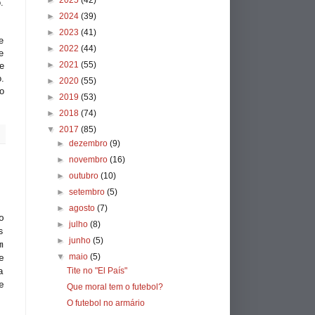
►
2025
(42)
.
►
2024
(39)
►
2023
(41)
e
►
2022
(44)
e
►
2021
(55)
e
.
►
2020
(55)
o
►
2019
(53)
►
2018
(74)
▼
2017
(85)
►
dezembro
(9)
►
novembro
(16)
►
outubro
(10)
►
setembro
(5)
►
agosto
(7)
o
►
julho
(8)
s
►
junho
(5)
m
▼
maio
(5)
e
Tite no "El País"
a
e
Que moral tem o futebol?
O futebol no armário