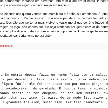
da estaríamos morando em cavernas. Pra mim o ato em si basta. E ponto
os que apontam algum caminho merecem respeito.
a dizendo aos quatro ventos que moralizará o futebol sul-americano. Aí pun
 partida contra o Palmeiras com uma única partida com portões fechados 
s. Decisão que só torna mais visível o vazio moral que corrói o futebol d
ragem no jogo, não espero que ele seja praticado por gente com ar de santo
os exemplos dignos tratados com a devida importância. E se há gente mesm
deveria pensar seriamente no assunto.
comentário:
. Em outras épocas fazia um homem feliz com um calçad
 de pés descalços. Teve, desde sempre, um ar nobre Ma
 figura fácil. Não foi por acaso que por estas plagas e
 brincadeira-mor da garotada. E foi de tamanha simbios
cadas depois de ter chegado, se fez seu retrato, su
 até achar que isso não passa de um modo figurativo d
sua grandeza foi além, muito além. Fez fama planetária.