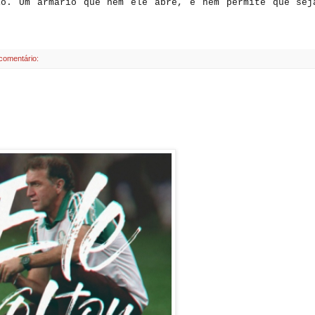
io. Um armário que nem ele abre, e nem permite que sej
comentário: