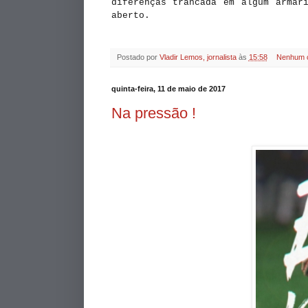
diferenças trancada em algum armár
aberto.
Postado por
Vladir Lemos, jornalista
às
15:58
Nenhum 
quinta-feira, 11 de maio de 2017
Na pressão !