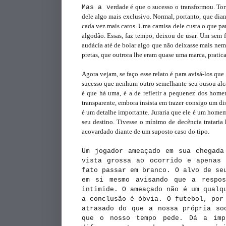
erdade é que o sucesso o transformou. Tor
Mas a v
dele algo mais exclusivo. Normal, portanto, que dian
cada vez mais caros. Uma camisa dele custa o que pa
algodão. Essas, faz tempo, deixou de usar. Um sem f
audácia até de bolar algo que não deixasse mais nem o
pretas, que outrora lhe eram quase uma marca, prati
Agora vejam, se faço esse relato é para avisá-los qu
sucesso que nenhum outro semelhante seu ousou alca
é que há uma, é a de refletir a pequenez dos home
transparente, embora insista em trazer consigo um di
é um detalhe importante. Juraria que ele é um hom
seu destino.
Tivesse o mínimo de decência trataria
acovardado diante de um suposto caso do tipo.
Um jogador ameaçado em sua chegada
vista grossa ao ocorrido e apenas 
fato passar em branco. O alvo de se
em si mesmo avisando que a respo
intimide. O ameaçado não é um qualq
a conclusão é óbvia. O futebol, por
atrasado do que a nossa própria so
que o nosso tempo pede. Dá a imp