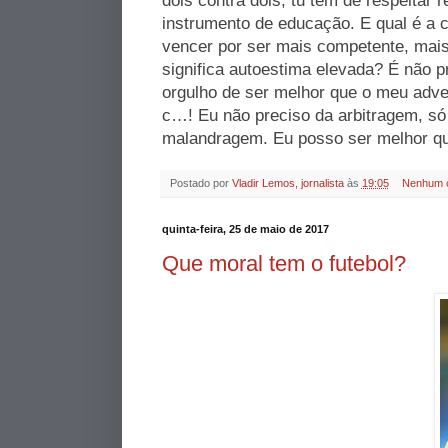
dois contra dois, tu tem de respeitar 
instrumento de educação. E qual é a 
vencer por ser mais competente, mais
significa autoestima elevada? É não p
orgulho de ser melhor que o meu adve
c…! Eu não preciso da arbitragem, só 
malandragem. Eu posso ser melhor qu
Postado por
Vladir Lemos, jornalista
às
19:05
Nenhum 
quinta-feira, 25 de maio de 2017
Que moral tem o futebol?