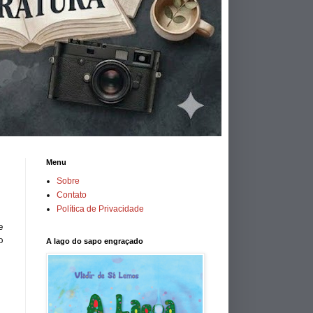
Menu
Sobre
Contato
Política de Privacidade
e
o
A lago do sapo engraçado