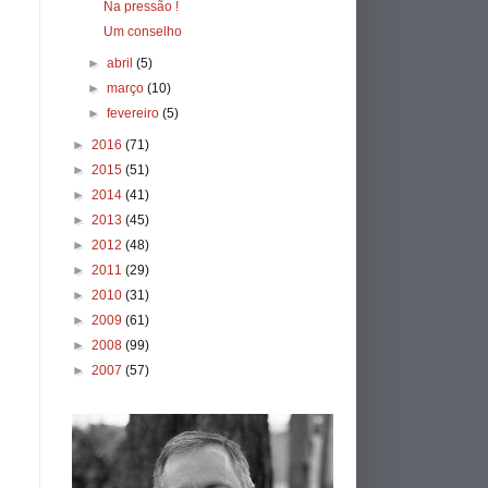
Na pressão !
Um conselho
►
abril
(5)
►
março
(10)
►
fevereiro
(5)
►
2016
(71)
►
2015
(51)
►
2014
(41)
►
2013
(45)
►
2012
(48)
►
2011
(29)
►
2010
(31)
►
2009
(61)
►
2008
(99)
►
2007
(57)