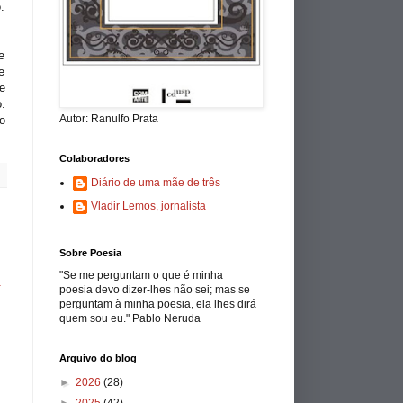
.
e
e
e
.
Autor: Ranulfo Prata
o
Colaboradores
Diário de uma mãe de três
Vladir Lemos, jornalista
Sobre Poesia
"Se me perguntam o que é minha
a
poesia devo dizer-lhes não sei; mas se
perguntam à minha poesia, ela lhes dirá
quem sou eu." Pablo Neruda
Arquivo do blog
►
2026
(28)