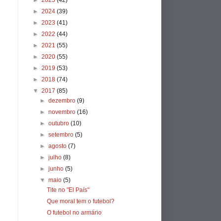
►
2025
(42)
►
2024
(39)
►
2023
(41)
►
2022
(44)
►
2021
(55)
►
2020
(55)
►
2019
(53)
►
2018
(74)
▼
2017
(85)
►
dezembro
(9)
►
novembro
(16)
►
outubro
(10)
►
setembro
(5)
►
agosto
(7)
►
julho
(8)
►
junho
(5)
▼
maio
(5)
Tite no "El País"
Que moral tem o futebol?
O futebol no armário