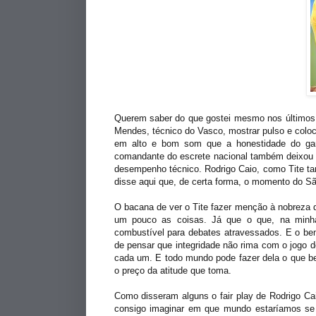
Querem saber do que gostei mesmo nos últimos d
Mendes, técnico do Vasco, mostrar pulso e coloc
em alto e bom som que a honestidade do gar
comandante do escrete nacional também deixou 
desempenho técnico. Rodrigo Caio, como Tite ta
disse aqui que, de certa forma, o momento do Sã
O bacana de ver o Tite fazer menção à nobreza q
um pouco as coisas. Já que o que, na minha
combustível para debates atravessados. E o bem
de pensar que integridade não rima com o jogo 
cada um. E todo mundo pode fazer dela o que b
o preço da atitude que toma.
Como disseram alguns o fair play de Rodrigo Cai
consigo imaginar em que mundo estaríamos se 