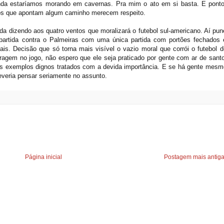
da estaríamos morando em cavernas. Pra mim o ato em si basta. E ponto
os que apontam algum caminho merecem respeito.
a dizendo aos quatro ventos que moralizará o futebol sul-americano. Aí pun
 partida contra o Palmeiras com uma única partida com portões fechados 
s. Decisão que só torna mais visível o vazio moral que corrói o futebol d
ragem no jogo, não espero que ele seja praticado por gente com ar de santo
os exemplos dignos tratados com a devida importância. E se há gente mesm
deveria pensar seriamente no assunto.
Página inicial
Postagem mais antig