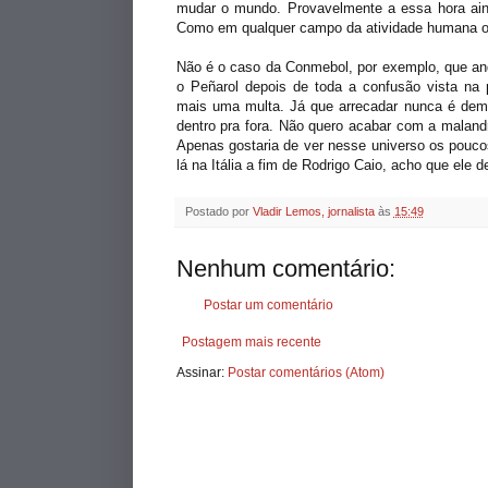
mudar o mundo. Provavelmente a essa hora ain
Como em qualquer campo da atividade humana 
Não é o caso da Conmebol, por exemplo, que and
o Peñarol depois de toda a confusão vista na
mais uma multa. Já que arrecadar nunca é demai
dentro pra fora. Não quero acabar com a maland
Apenas gostaria de ver nesse universo os pouc
lá na Itália a fim de Rodrigo Caio, acho que ele 
Postado por
Vladir Lemos, jornalista
às
15:49
Nenhum comentário:
Postar um comentário
Postagem mais recente
Assinar:
Postar comentários (Atom)