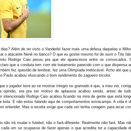
ias? Além de ter visto o Vanderlei fazer mais uma defesa daquelas e Milto
ar o atacante Nenê no banco? O que eu gostei mesmo foi de ouvir o Tite fala
oto Rodrigo Caio pesou pra que ele aparecesse entre os convocados. 
claro que a conduta tem com ele tratamento parecido com o que dispensa a
mbém fez questão de lembrar, fez uma Olimpíada irretocável. Acho até que j
o Paulo acabou ofuscando o bom rendimento do zagueiro tricolor.
ue o jogador teve ao se mostrar íntegro no gramado é que, a meu ver, corrig
 opinião, era pra ser motivo de aplausos acabou sendo, antes de tudo
 intencionado Rodrigo Caio acabou ficando na mira de gente que está long
de bola. E não estou falando aqui de comportamentos extracampo. A vida é d
em entender. Mas a receita exige que cada um tenha coragem para arcar co
o não irá mudar o futebol, não o fará diferente. Realmente não fará. Mas nã
cada um se ocupasse de fazer apenas o que acredita ter a capacidade d