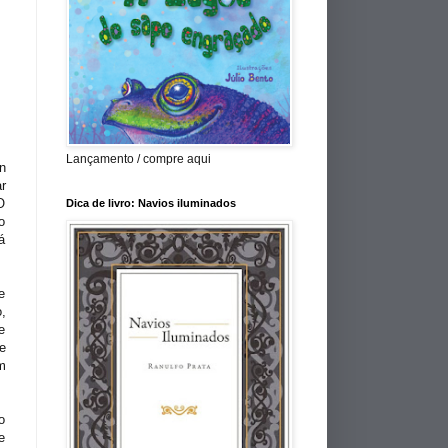
Lançamento / compre aqui
n
r
O
Dica de livro: Navios iluminados
o
á
e
,
e
e
m
o
e