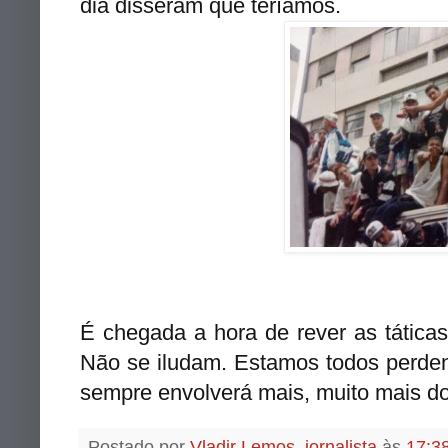
dia disseram que teríamos.
É chegada a hora de rever as tática
Não se iludam. Estamos todos perdend
sempre envolverá mais, muito mais do
Postado por
Vladir Lemos, jornalista
às
17:3