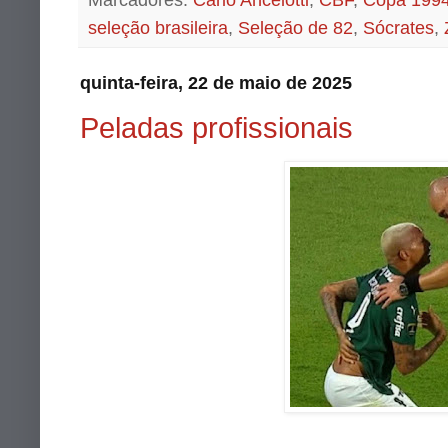
Marcadores:
Carlo Ancelotti
,
CBF
,
Copa 199
seleção brasileira
,
Seleção de 82
,
Sócrates
,
quinta-feira, 22 de maio de 2025
Peladas profissionais