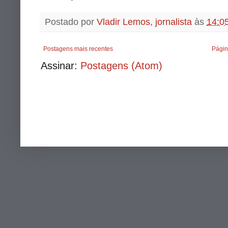
Postado por
Vladir Lemos, jornalista
às
14:0
Postagens mais recentes
Págin
Assinar:
Postagens (Atom)