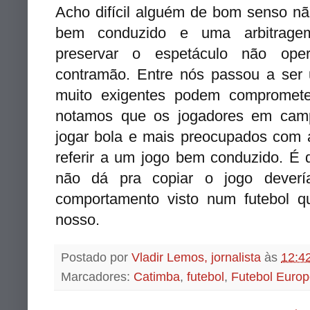
Acho difícil alguém de bom senso nã
bem conduzido e uma arbitrage
preservar o espetáculo não ope
contramão. Entre nós p
assou a
ser
muito
exigentes podem
compromete
notamos que os jogadores em ca
jogar bola e mais preocupados com 
referir a um jogo bem conduzido. É 
não dá pra copiar o jogo deverí
comportamento visto num futebol 
nosso.
Postado por
Vladir Lemos, jornalista
às
12:4
Marcadores:
Catimba
,
futebol
,
Futebol Euro