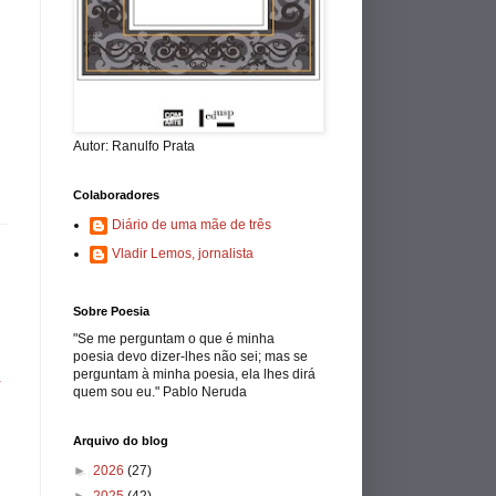
Autor: Ranulfo Prata
Colaboradores
Diário de uma mãe de três
Vladir Lemos, jornalista
Sobre Poesia
"Se me perguntam o que é minha
poesia devo dizer-lhes não sei; mas se
perguntam à minha poesia, ela lhes dirá
a
quem sou eu." Pablo Neruda
Arquivo do blog
►
2026
(27)