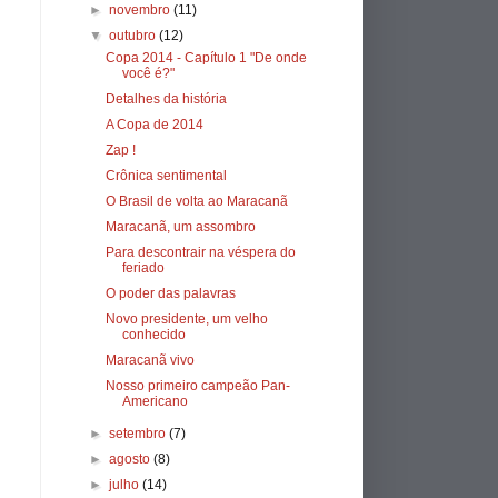
►
novembro
(11)
▼
outubro
(12)
Copa 2014 - Capítulo 1 "De onde
você é?"
Detalhes da história
A Copa de 2014
Zap !
Crônica sentimental
O Brasil de volta ao Maracanã
Maracanã, um assombro
Para descontrair na véspera do
feriado
O poder das palavras
Novo presidente, um velho
conhecido
Maracanã vivo
Nosso primeiro campeão Pan-
Americano
►
setembro
(7)
►
agosto
(8)
►
julho
(14)