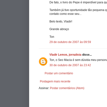
De fato, o livro do Pepe é imperdível para q
Também já tive oportunidade tão pequena q
contato como esse seu...
Belo texto, Vladir!
Grande abraço
Ton
29 de outubro de 2007 às 09:59
Vladir Lemos, jornalista
disse...
Ton, o Seo Macia é sem dúvida meu personag
30 de outubro de 2007 às 23:42
Postar um comentário
Postagem mais recente
Assinar:
Postar comentários (Atom)