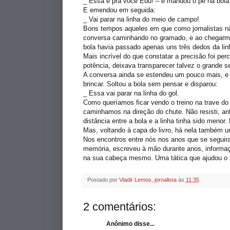
_ Essa é pra você
Edu
! – e mandou o pé na bola
E emendou em seguida:
_ Vai parar na linha do meio de campo!
Bons tempos aqueles em que como jornalistas n
conversa caminhando no gramado, e ao chegarmos 
bola havia passado apenas uns três dedos da lin
Mais incrível do que constatar a precisão foi pe
potência, deixava transparecer talvez o grande s
A conversa ainda se estendeu um pouco mais, e 
brincar. Soltou a bola sem pensar e disparou:
_ Essa vai parar na linha do
gol
.
Como queríamos ficar vendo o treino na trave do f
caminhamos na
direção
do chute. Não resisti, an
distância entre a bola e a linha tinha sido menor. 
Mas, voltando à capa do livro, há nela também um
Nos encontros entre nós nos anos que se segui
memória, escreveu à mão durante anos, informa
na sua cabeça mesmo. Uma
tática
que ajudou o p
Postado por
Vladir Lemos, jornalista
às
11:35
2 comentários:
Anônimo disse...