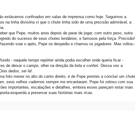
.
ão estávamos confinados em salas de imprensa como hoje. Seguimos a
na linha divisória vi que o chute tinha sido de uma precisão admirável, a
ha.
rceber que
Pepe
, muitos anos depois de parar de jogar, com outro peso, outra
egredo do sucesso de seus chutes lendários, e famosos pela força. Precisão!
fazendo soar o apito,
Pepe
se despediu e chamou os jogadores. Mas voltou 
undo - naquele tempo repórter ainda podia escolher onde queria ficar -
tes de deixar o campo, olhei na
direção
da bola e conferi. Dessa vez a
Dois dedos, sei lá! .
a foto menor no alto do canto direito, é de
Pepe
prestes a concluir um chute
ram, seus velhos cadernos sempre me encantaram.
Pepe
foi zeloso com sua
ções importantes,
escalações
e detalhes, embora esses pareçam estar mais
onta-esquerda a preservar suas histórias mais ricas.