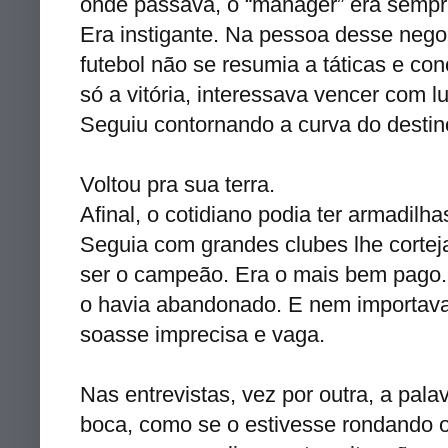
onde passava, o “
manager
” era semp
Era
instigante
. Na pessoa desse nego
futebol não se resumia a
táticas
e conc
só a vitória, interessava vencer com lu
Seguiu contornando a curva do destin
Voltou pra sua terra.
Afinal, o
cotidiano
podia ter armadilh
Seguia com grandes clubes lhe corte
ser o campeão. Era o mais bem pago. 
o havia abandonado. E nem importava 
soasse imprecisa e vaga.
Nas entrevistas, vez por outra, a pala
boca, como se o estivesse rondando 