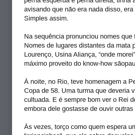
perna esquerda e perna direita, tinha
avisando que não era nada disso, era
Simples assim.
Na sequência pronunciou nomes que t
Nomes de lugares distantes da mata
Lourenço, Usina Aliança, “onde morei”
máximo proveito do
know
-
how
sãopau
À noite, no Rio, teve homenagem a
Pe
Copa de 58. Uma turma que deveria vi
cultuada
. E é sempre bom ver o Rei do
embora dele gostasse de ouvir outras 
Às vezes, torço como quem espera 