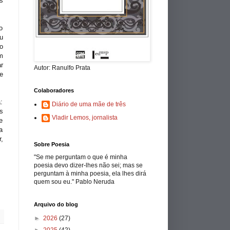
s
o
u
o
m
r
Autor: Ranulfo Prata
e
Colaboradores
:
Diário de uma mãe de três
s
Vladir Lemos, jornalista
e
a
,
Sobre Poesia
"Se me perguntam o que é minha
poesia devo dizer-lhes não sei; mas se
perguntam à minha poesia, ela lhes dirá
quem sou eu." Pablo Neruda
Arquivo do blog
►
2026
(27)