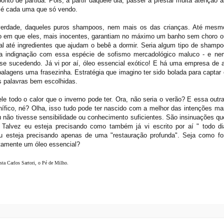
o de partida. Pois, a partir daquele dia, passei a prestar muita atenção à
 é cada uma que só vendo.
verdade, daqueles puros shampoos, nem mais os das crianças. Até mesm
po em que eles, mais inocentes, garantiam no máximo um banho sem choro o
otal até ingredientes que ajudam o bebê a dormir. Seria algum tipo de shampo
e a indignação com essa espécie de sofismo mercadológico maluco - e ne
e sucedendo. Já vi por aí, óleo essencial exótico! E há uma empresa de a
agens uma frasezinha. Estratégia que imagino ter sido bolada para captar 
s palavras bem escolhidas.
e todo o calor que o inverno pode ter. Ora, não seria o verão? E essa outra
ífico, né? Olha, isso tudo pode ter nascido com a melhor das intenções ma
ão tivesse sensibilidade ou conhecimento suficientes. São insinuações qu
alvez eu esteja precisando como também já vi escrito por aí " todo di
eu esteja precisando apenas de uma "restauração profunda". Seja como for
atamente um óleo essencial?
sta Carlos Sartori, o Pé de Milho.