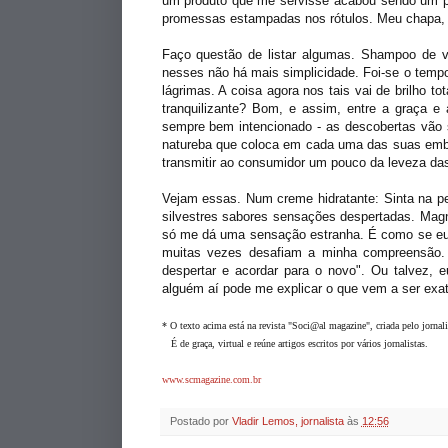
um produto que me servisse acabou sendo um pont
promessas estampadas nos rótulos. Meu chapa,
Faço questão de listar algumas. Shampoo de 
nesses não há mais simplicidade. Foi-se o tem
lágrimas. A coisa agora nos tais vai de brilho t
tranquilizante? Bom, e assim, entre a graça 
sempre bem intencionado - as descobertas vão s
natureba que coloca em cada uma das suas embal
transmitir ao consumidor um pouco da leveza da
Vejam essas. Num creme hidratante: Sinta na pel
silvestres sabores sensações despertadas. Magn
só me dá uma sensação estranha. É como se eu n
muitas vezes desafiam a minha compreensão. T
despertar e acordar para o novo". Ou talvez, 
alguém aí pode me explicar o que vem a ser ex
* O texto acima está na revista "Soci@al magazine", criada pelo jornali
É de graça, virtual e reúne artigos escritos por vários jornalistas.
www.scmagazine.com.br
Postado por
Vladir Lemos, jornalista
às
12:56