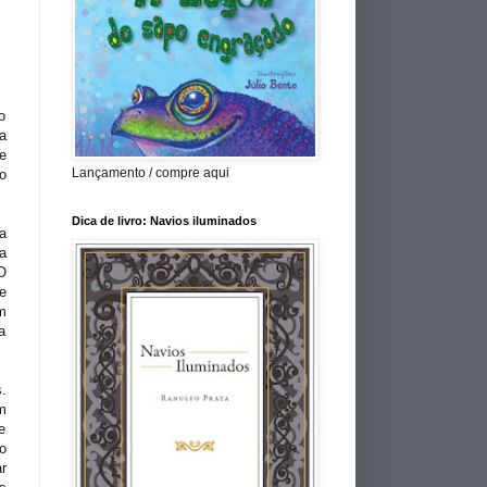
o
a
e
Lançamento / compre aqui
o
Dica de livro: Navios iluminados
a
a
O
e
m
a
.
m
e
o
r