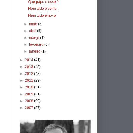
Que papo é esse ?
Nem tudo é velho !
Nem tudo é novo
►
maio
(3)
►
abril
(5)
►
março
(4)
►
fevereiro
(5)
►
janeiro
(1)
►
2014
(41)
►
2013
(45)
►
2012
(48)
►
2011
(29)
►
2010
(31)
►
2009
(61)
►
2008
(99)
►
2007
(57)