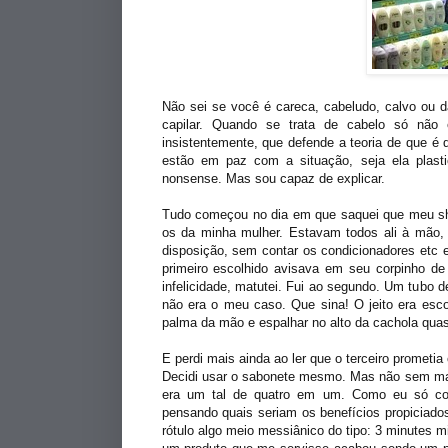
Não sei se você é careca, cabeludo, calvo ou 
capilar. Quando se trata de cabelo só não
insistentemente, que defende a teoria de que é
estão em paz com a situação, seja ela plas
nonsense. Mas sou capaz de explicar.
Tudo começou no dia em que saquei que meu sh
os da minha mulher. Estavam todos ali à mão, n
disposição, sem contar os condicionadores etc e 
primeiro escolhido avisava em seu corpinho de 
infelicidade, matutei. Fui ao segundo. Um tubo
não era o meu caso. Que sina! O jeito era esco
palma da mão e espalhar no alto da cachola quase
E perdi mais ainda ao ler que o terceiro promet
Decidi usar o sabonete mesmo. Mas não sem mat
era um tal de quatro em um. Como eu só conh
pensando quais seriam os benefícios propiciado
rótulo algo meio messiânico do tipo: 3 minutes mi