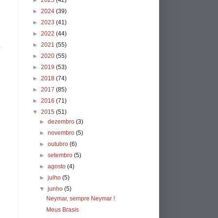
►
2025
(42)
►
2024
(39)
►
2023
(41)
►
2022
(44)
►
2021
(55)
a
►
2020
(55)
►
2019
(53)
►
2018
(74)
►
2017
(85)
►
2016
(71)
▼
2015
(51)
►
dezembro
(3)
►
novembro
(5)
►
outubro
(6)
►
setembro
(5)
►
agosto
(4)
►
julho
(5)
▼
junho
(5)
Neymar, sempre Neymar !
Meus Brasis