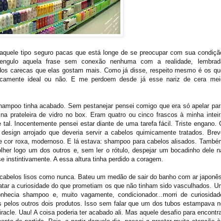
daquele tipo seguro pacas que está longe de se preocupar com sua condiçã
 engulo aquela frase sem conexão nenhuma com a realidade, lembrad
 dos carecas que elas gostam mais. Como já disse, respeito mesmo é os qu
ticamente ideal ou não. E me perdoem desde já esse nariz de cera mei
ampoo tinha acabado. Sem pestanejar pensei comigo que era só apelar par
a prateleira de vidro no box. Eram quatro ou cinco frascos à minha inteir
tal. Inocentemente pensei estar diante de uma tarefa fácil. Triste engano. 
design arrojado que deveria servir a cabelos quimicamente tratados. Brev
 de cor roxa, modernoso. E lá estava: shampoo para cabelos alisados. També
lher logo um dos outros e, sem ler o rótulo, despejar um bocadinho dele n
 instintivamente. A essa altura tinha perdido a coragem.
ia cabelos lisos como nunca. Bateu um medão de sair do banho com ar japonês
ar a curiosidade do que prometiam os que não tinham sido vasculhados. U
ecia shampoo e, muito vagamente, condicionador...morri de curiosidad
s pelos outros dois produtos. Isso sem falar que um dos tubos estampava n
racle. Uau! A coisa poderia ter acabado ali. Mas aquele desafio para encontra