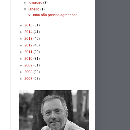
►
fevereiro
(3)
▼
janeiro
(1)
A China não precisa agradecer
►
2015
(51)
►
2014
(41)
►
2013
(45)
►
2012
(48)
►
2011
(29)
►
2010
(31)
►
2009
(61)
►
2008
(99)
►
2007
(57)