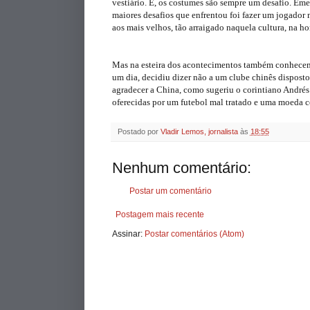
vestiário. É, os costumes são sempre um desafio. Em
maiores desafios que enfrentou foi fazer um jogador 
aos mais velhos, tão arraigado naquela cultura, na h
Mas na esteira dos acontecimentos também conhecem
um dia, decidiu dizer não a um clube chinês disposto
agradecer a China, como sugeriu o corintiano Andrés
oferecidas por um futebol mal tratado e uma moeda 
Postado por
Vladir Lemos, jornalista
às
18:55
Nenhum comentário:
Postar um comentário
Postagem mais recente
Assinar:
Postar comentários (Atom)