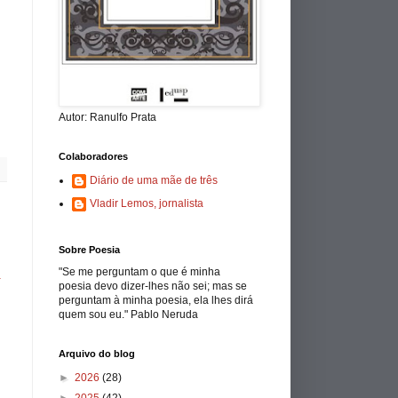
Autor: Ranulfo Prata
Colaboradores
Diário de uma mãe de três
Vladir Lemos, jornalista
Sobre Poesia
"Se me perguntam o que é minha
a
poesia devo dizer-lhes não sei; mas se
perguntam à minha poesia, ela lhes dirá
quem sou eu." Pablo Neruda
Arquivo do blog
►
2026
(28)