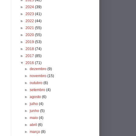
►
2025
(42)
►
2024
(39)
►
2023
(41)
►
2022
(44)
►
2021
(55)
►
2020
(55)
►
2019
(53)
►
2018
(74)
►
2017
(85)
▼
2016
(71)
►
dezembro
(9)
►
novembro
(15)
►
outubro
(6)
►
setembro
(4)
►
agosto
(6)
►
julho
(4)
►
junho
(5)
►
maio
(4)
►
abril
(6)
►
março
(8)