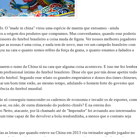
. O "made in china" virou uma espécie de mantra que entoamos - ainda
mos a origem dos produtos que compramos. Mas convenhamos, quando esse poderio
sores do futebol brasileiro a coisa muda de figura. Ver nossos melhores jogadores
que as nossas é uma coisa, e nada tem de novo, mas ver um campeão brasileiro com
ou na cara o quanto somos reféns da força da grana, o quanto estamos a fadados a
arem o rumo da China tá na cara que alguma coisa aconteceu. E isso me fez lembra
rofissional íntimo do futebol brasileiro. Disse ele que por trás desse apetite todo
lo futebol. Segundo esse relato os grandes empresários e donos dos times chineses
ntar um bom time estão, ao mesmo tempo, adulando o homem forte do governo que
ência do futebol mundial.
o só conseguiu transcender os cadernos de economia e invadir os de esportes, com
a-se, ou não, de outra dimensão do poderio chinês? E na esteira dos
etto, atacante, por lá chamado até de "Imperador" foi avisando aos interessados
m time capaz de lhe devolver a bola rendondinha, a menos que o contrato seja
as as letras que quando esteve na China em 2013 viu treinador agredir jogador no