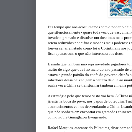
Faz tempo que nos acostumamos com o poderio chinês
que silenciosamente - quase toda vez que vasculha
invade o gramado e dissolve um dos times mais promis
serem seduzidos por cifras e moedas mais poderosas 
louvor ser arrematado como foi o Corinthians nos jog
ficar apenas com o que não interessou aos ricos.
E ainda que também não seja novidade jogadores tom
muito de algo que ouvi no meio do ano passado de um p
estava a grande paixão do chefe do governo chinês pe
sabedores dessa paixão, têm a certeza de que ao mo
sonha ver a China se transformar também em uma pot
A estratégia pelo que temos visto vai bem.
A China nã
já está na boca do povo, nos papos de botequim. Trat
acontecimentos vamos desvendando a China. Leandro N
que não sonhem em encontrar em gramados chineses u
com o nobre Guanghzou Evergrande.
Rafael Marques, atacante do Palmeiras, disse com tod