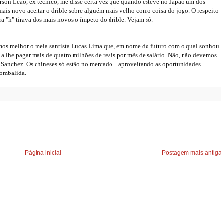
erson Leão, ex-técnico, me disse certa vez que quando esteve no Japão um dos
mais novo aceitar o drible sobre alguém mais velho como coisa do jogo. O respeito
ora "h" tirava dos mais novos o ímpeto do drible. Vejam só.
os melhor o meia santista Lucas Lima que, em nome do futuro com o qual sonhou
 a lhe pagar mais de quatro milhões de reais por mês de salário. Não, não devemos
 Sanchez. Os chineses só estão no mercado... aproveitando as oportunidades
combalida.
Página inicial
Postagem mais antig