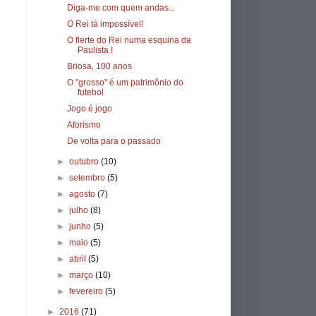
Diga-me com quem andas...
O Rei tá impossível!
O flerte do Rei numa esquina da
Paulista !
Briosa, 100 anos
O "grosso" é um patrimônio do
futebol
Jogo é jogo
Aforismo
De volta para o passado
►
outubro
(10)
►
setembro
(5)
►
agosto
(7)
►
julho
(8)
►
junho
(5)
►
maio
(5)
►
abril
(5)
►
março
(10)
►
fevereiro
(5)
►
2016
(71)