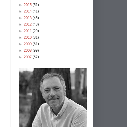
►
2015
(51)
►
2014
(41)
►
2013
(45)
►
2012
(48)
►
2011
(29)
►
2010
(31)
►
2009
(61)
►
2008
(99)
►
2007
(57)