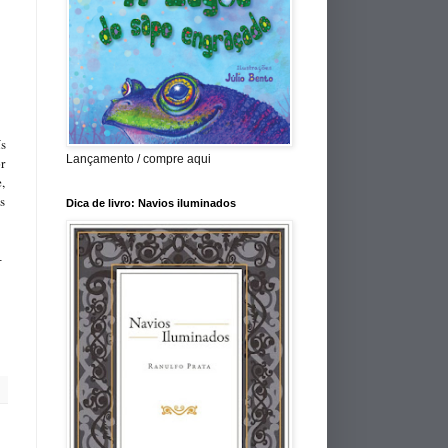
ís
Lançamento / compre aqui
r
,
as
Dica de livro: Navios iluminados
.