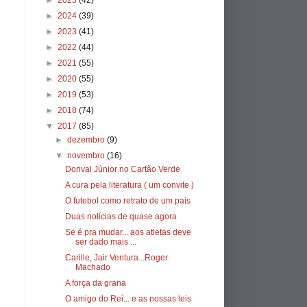
►
2025
(42)
►
2024
(39)
►
2023
(41)
►
2022
(44)
►
2021
(55)
►
2020
(55)
►
2019
(53)
►
2018
(74)
▼
2017
(85)
►
dezembro
(9)
▼
novembro
(16)
Dorival Júnior no Cartão Verde
A cura pela literatura ( um convite )
O futebol como retrato de um país
Duas notícias de quase agora
Se é pra mudar... aos atletas deve
ser dado mais ...
Carille, Jair Ventura...Roger
Machado
A força da grana
O amigo do Rei... e as nossas leis