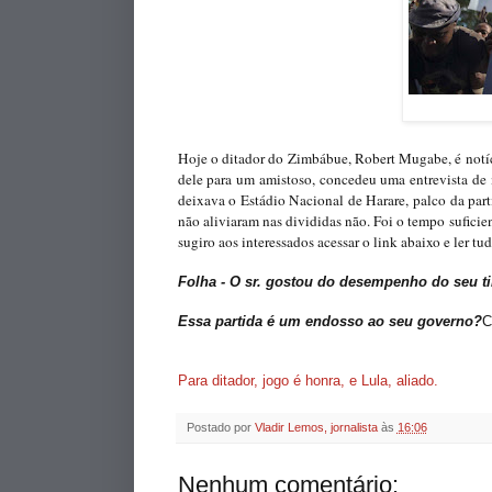
Hoje o ditador do Zimbábue, Robert Mugabe, é notí
dele para um amistoso, concedeu uma entrevista de
deixava o Estádio Nacional de Harare, palco da part
não aliviaram nas divididas não. Foi o tempo suficie
sugiro aos interessados acessar o link abaixo e ler tu
Folha - O sr. gostou do desempenho do seu t
Essa partida é um endosso ao seu governo?
C
Para ditador, jogo é honra, e Lula, aliado.
Postado por
Vladir Lemos, jornalista
às
16:06
Nenhum comentário: