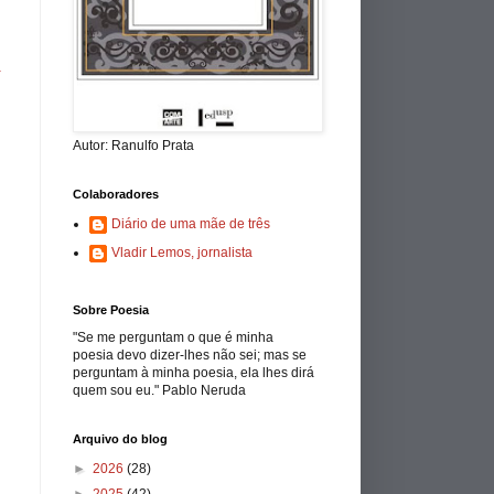
a
Autor: Ranulfo Prata
Colaboradores
Diário de uma mãe de três
Vladir Lemos, jornalista
Sobre Poesia
"Se me perguntam o que é minha
poesia devo dizer-lhes não sei; mas se
perguntam à minha poesia, ela lhes dirá
quem sou eu." Pablo Neruda
Arquivo do blog
►
2026
(28)