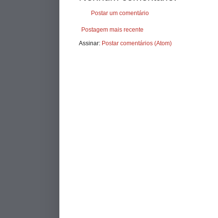
Postar um comentário
Postagem mais recente
Assinar:
Postar comentários (Atom)