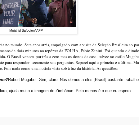
Mujahid Safodien/ AFP
cia no mundo. Sete anos atrás, empolgado com
a visita da Seleção Brasileira ao pa
 menos de dois minutos ao repórter da FOLHA, Fábio Zanini. Foi quando o ditado
ida. O Brasil venceu por três a zero mas os donos da casa, talvez no estilo Mugabe
nte para responder secamente seis perguntas. Separei aqui a primeira e a última. M
do. Pois nada como uma notícia vista sob à luz da história. As questões:
ime?
Robert Mugabe - Sim, claro! Nós demos a eles [Brasil] bastante trabalho
laro, ajuda muito a imagem do Zimbábue. Pelo menos é o que eu espero