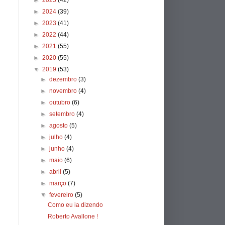
►
2025
(42)
►
2024
(39)
►
2023
(41)
►
2022
(44)
►
2021
(55)
►
2020
(55)
▼
2019
(53)
►
dezembro
(3)
►
novembro
(4)
►
outubro
(6)
►
setembro
(4)
►
agosto
(5)
►
julho
(4)
►
junho
(4)
►
maio
(6)
►
abril
(5)
►
março
(7)
▼
fevereiro
(5)
Como eu ia dizendo
Roberto Avallone !