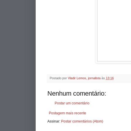
Postado por
Vladir Lemos, jornalista
às
13:16
Nenhum comentário:
Postar um comentário
Postagem mais recente
Assinar:
Postar comentários (Atom)