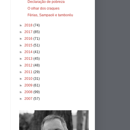
Declaração de pobreza
O olhar dos craques
Férias, Sampaoli e tamboréu
►
2018
(74)
►
2017
(85)
►
2016
(71)
►
2015
(51)
►
2014
(41)
►
2013
(45)
►
2012
(48)
►
2011
(29)
►
2010
(31)
►
2009
(61)
►
2008
(99)
►
2007
(57)