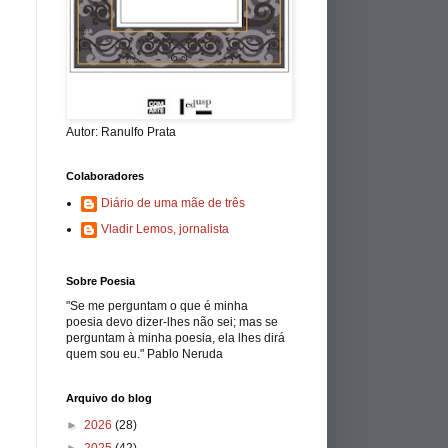
Autor: Ranulfo Prata
Colaboradores
Diário de uma mãe de três
Vladir Lemos, jornalista
Sobre Poesia
"Se me perguntam o que é minha
poesia devo dizer-lhes não sei; mas se
perguntam à minha poesia, ela lhes dirá
quem sou eu." Pablo Neruda
Arquivo do blog
►
2026
(28)