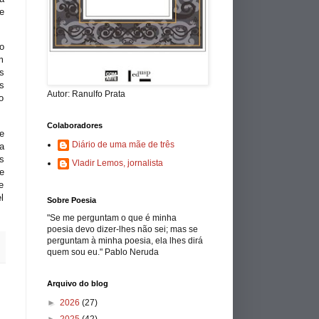
e
o
m
s
s
Autor: Ranulfo Prata
o
Colaboradores
e
Diário de uma mãe de três
a
s
Vladir Lemos, jornalista
e
e
l
Sobre Poesia
"Se me perguntam o que é minha
poesia devo dizer-lhes não sei; mas se
perguntam à minha poesia, ela lhes dirá
quem sou eu." Pablo Neruda
Arquivo do blog
►
2026
(27)