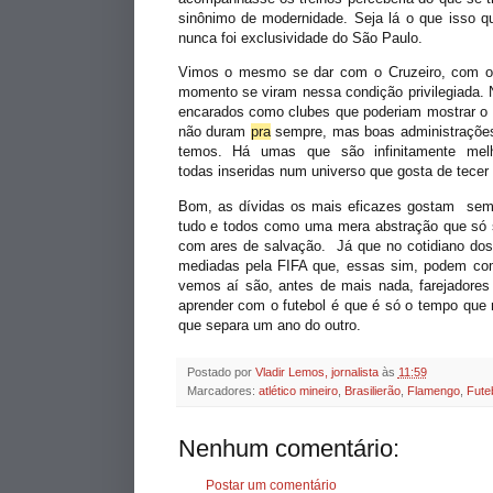
sinônimo de modernidade. Seja lá o que isso 
nunca foi exclusividade do São Paulo.
Vimos o mesmo se dar com o Cruzeiro, com o 
momento se viram nessa condição privilegiada. 
encarados como clubes que poderiam mostrar o 
não duram
pra
sempre, mas boas administrações 
temos. Há umas que são infinitamente mel
todas inseridas num universo que gosta de tecer 
Bom, as dívidas os mais eficazes gostam semp
tudo e todos como uma mera abstração que só 
com ares de salvação. Já que no cotidiano d
mediadas pela FIFA que, essas sim, podem co
vemos aí são, antes de mais nada, farejadores
aprender com o futebol é que é só o tempo que n
que separa um ano do outro.
Postado por
Vladir Lemos, jornalista
às
11:59
Marcadores:
atlético mineiro
,
Brasilierão
,
Flamengo
,
Fute
Nenhum comentário:
Postar um comentário