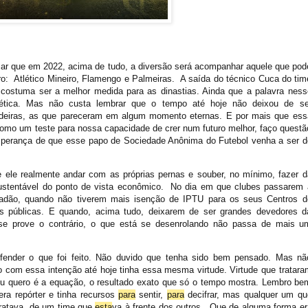
nsar que em 2022, acima de tudo, a diversão será acompanhar aquele que pod
eiro: Atlético Mineiro, Flamengo e Palmeiras. A saída do técnico Cuca do tim
costuma ser a melhor medida para as dinastias. Ainda que a palavra ness
tica. Mas não custa lembrar que o tempo até hoje não deixou de se
deiras, as que pareceram em algum momento eternas. E por mais que ess
como um teste para nossa capacidade de crer num futuro melhor, faço questã
esperança de que esse papo de Sociedade Anônima do Futebol venha a ser d
ue ele realmente andar com as próprias pernas e souber, no mínimo, fazer d
sustentável do ponto de vista econômico. No dia em que clubes passarem 
adão, quando não tiverem mais isenção de IPTU para os seus Centros d
as públicas. E quando, acima tudo, deixarem de ser grandes devedores d
se prove o contrário, o que está se desenrolando não passa de mais u
efender o que foi feito. Não duvido que tenha sido bem pensado. Mas nã
to com essa intenção até hoje tinha essa mesma virtude. Virtude que tratara
o eu quero é a equação, o resultado exato que só o tempo mostra. Lembro be
ra repórter e tinha recursos
para
sentir,
para
decifrar, mas qualquer um qu
tratava, de um time que
esta
va à frente dos outros. Que de alguma forma er