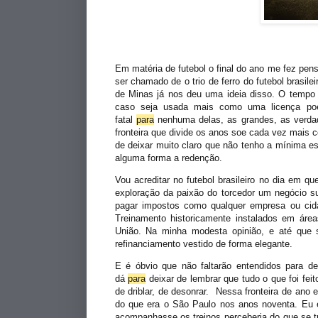
Em matéria de futebol o final do ano me fez pe
ser chamado de o trio de ferro do futebol brasil
de Minas já nos deu uma ideia disso. O tempo 
caso seja usada mais como uma licença poé
fatal
para
nenhuma delas, as grandes, as verda
fronteira que divide os anos soe cada vez mais 
de deixar muito claro que não tenho a mínima 
alguma forma a redenção.
Vou acreditar no futebol brasileiro no dia em q
exploração da paixão do torcedor um negócio 
pagar impostos como qualquer empresa ou cid
Treinamento historicamente instalados em áre
União. Na minha modesta opinião, e até que 
refinanciamento vestido de forma elegante.
E é óbvio que não faltarão entendidos para d
dá
para
deixar de lembrar que tudo o que foi fei
de driblar, de desonrar. Nessa fronteira de an
do que era o São Paulo nos anos noventa. Eu e
acompanhasse os treinos perceberia do que se 