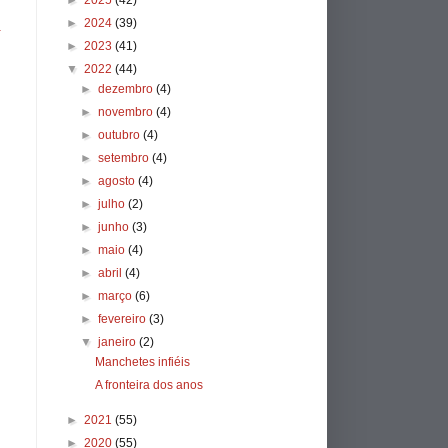
►
2025
(42)
►
2024
(39)
a
►
2023
(41)
▼
2022
(44)
►
dezembro
(4)
►
novembro
(4)
►
outubro
(4)
►
setembro
(4)
►
agosto
(4)
►
julho
(2)
►
junho
(3)
►
maio
(4)
►
abril
(4)
►
março
(6)
►
fevereiro
(3)
▼
janeiro
(2)
Manchetes infiéis
A fronteira dos anos
►
2021
(55)
►
2020
(55)