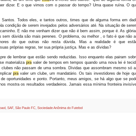
quer dizer. E o que vimos com o passar do tempo? Uma quase ruína. O qu
Santos. Todos eles, e tantos outros, times que de alguma forma em dad
Na condição de serem invejados pelos adversários até. Na situação de sere
caminho. E não me venham dizer que não é bem assim, porque é. As glória
sem dúvida são mais perenes. O problema, ou melhor , o fato é que não a
hores do que outras não resta dúvida. Mas a realidade é que estã
suas próprias regras, ter sua própria justiça. Mas e as dívidas?
re de lembrar que estão sendo reduzidas. Isso enquanto elas pairam sobr
se materializa
pra
valer de tempos em tempos quando uma nova lei é tecid
os clubes não passam de uma sombra.
Dívidas que assombram mesmo só a
mplicar
pra
valer um clube, um mandatário. Os tais investidores de hoje qu
 de oportunidades e ponto. Portanto, meus amigos, se há algo que se pod
os mostra os resultados verdadeiros. Jamais essa mínima fronteira invisíve
baol
,
SAF
,
São Paulo FC
,
Sociedade Anônima do Futebol