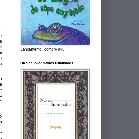
e
e
e
r
Lançamento / compre aqui
a
o
e
Dica de livro: Navios iluminados
a
a
e
a
m
o
m
m
e
a