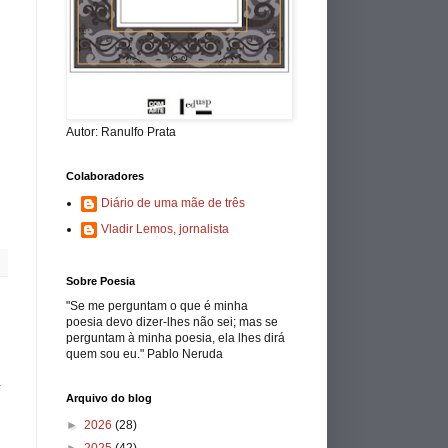
Autor: Ranulfo Prata
Colaboradores
Diário de uma mãe de três
Vladir Lemos, jornalista
Sobre Poesia
"Se me perguntam o que é minha
poesia devo dizer-lhes não sei; mas se
perguntam à minha poesia, ela lhes dirá
quem sou eu." Pablo Neruda
a
Arquivo do blog
►
2026
(28)