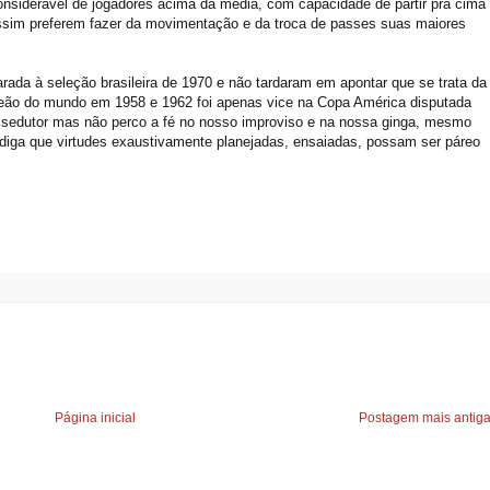
nsiderável de jogadores acima da média, com capacidade de partir pra cima
ssim preferem fazer da movimentação e da troca de passes suas maiores
da à seleção brasileira de 1970 e não tardaram em apontar que se trata da
peão do mundo em 1958 e 1962 foi apenas vice na Copa América disputada
 sedutor mas não perco a fé no nosso improviso e na nossa ginga, mesmo
diga que virtudes exaustivamente planejadas, ensaiadas, possam ser páreo
Página inicial
Postagem mais antig