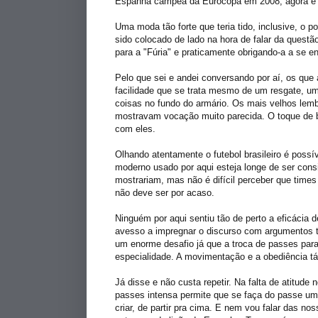
Espanha campeã da Eurocopa em 2008, agora é ta
Uma moda tão forte que teria tido, inclusive, o p
sido colocado de lado na hora de falar da questã
para a "Fúria" e praticamente obrigando-a a se en
Pelo que sei e andei conversando por aí, os qu
facilidade que se trata mesmo de um resgate, u
coisas no fundo do armário. Os mais velhos lemb
mostravam vocação muito parecida. O toque de bo
com eles.
Olhando atentamente o futebol brasileiro é poss
moderno usado por aqui esteja longe de ser consi
mostrariam, mas não é difícil perceber que tim
não deve ser por acaso.
Ninguém por aqui sentiu tão de perto a eficácia
avesso a impregnar o discurso com argumentos tá
um enorme desafio já que a troca de passes par
especialidade. A movimentação e a obediência tá
Já disse e não custa repetir. Na falta de atitud
passes intensa permite que se faça do passe uma
criar, de partir pra cima. E nem vou falar das n