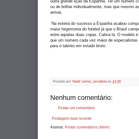
outra grande lição da Espanha. Ter um número co
ou de brilhar individualmente, mas que mesmo a
armas.
Na esteira do sucesso a Espanha acabou compara
maior hegemonia do futebol já que o Brasil cam
entre aquelas duas copas. Calma lá. O modelo é
que um número cada vez maior de especialistas 
para o talento em estado bruto.
Postado por
Vladir Lemos, jornalista
às
14:49
Nenhum comentário:
Postar um comentário
Postagem mais recente
Assinar:
Postar comentários (Atom)