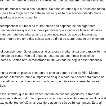
mbém virtude de outras cinco seleções que disputaram o torneio este ano.
oder de mudar o estilo dos italianos. Só acho estranho que o Barcelona tenha
o, pois foi a força do time catalão nesse quesito que acabou ditando moda
quadrar, a aceitar o padrão.
e acompanham o futebol há muito tempo são capazes de enxergar com
m revival desses que vira e mexe permitem que a gente vá buscar algumas
ram bem que décadas atrás os argentinos, mais do que os brasileiros,
la irritante era uma das coisas que se tinha de aturar durante um encontro
ível perceber que não estamos alheios a essa moda, ainda que o modelito mai
derado de ponta. Não sei o que as estatísticas dos times brasileiros
es como o Santos têm demonstrado muita vontade de seguir essa tendência. E
 de uma troca de passes constante e precisa como o time da Vila. Mesmo
ticos e técnicos tenho a impressão de que o país do futebol está diante de
a ser eficaz exige duas outras condições que não são exatamente nossa
tica.
e nesse sentido, que muitas vezes contamina nossos jogadores, a troca de
 espécie de escudo. Ter o passe como prioridade evita a responsabilidade d
ossas evidentes deficiências quando o assunto são os fundamentos. Esta aí