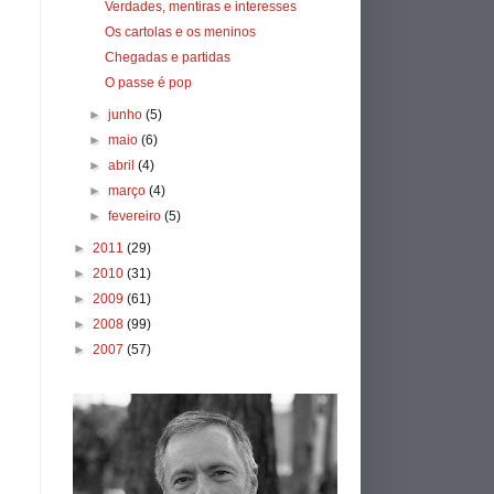
Verdades, mentiras e interesses
Os cartolas e os meninos
Chegadas e partidas
O passe é pop
►
junho
(5)
►
maio
(6)
►
abril
(4)
►
março
(4)
►
fevereiro
(5)
►
2011
(29)
►
2010
(31)
►
2009
(61)
►
2008
(99)
►
2007
(57)