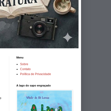
Menu
Sobre
Contato
Política de Privacidade
A lago do sapo engraçado
e