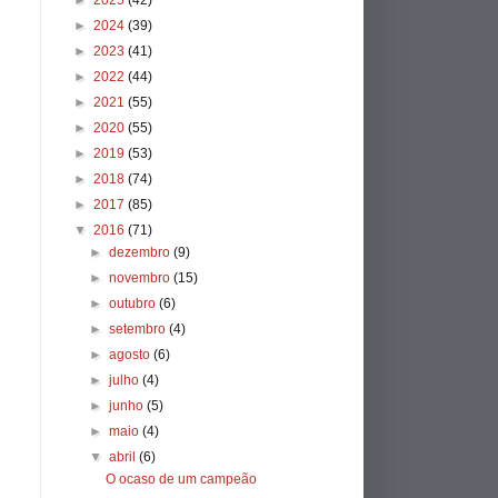
►
2025
(42)
►
2024
(39)
►
2023
(41)
►
2022
(44)
►
2021
(55)
►
2020
(55)
►
2019
(53)
►
2018
(74)
►
2017
(85)
▼
2016
(71)
►
dezembro
(9)
►
novembro
(15)
►
outubro
(6)
►
setembro
(4)
►
agosto
(6)
►
julho
(4)
►
junho
(5)
►
maio
(4)
▼
abril
(6)
O ocaso de um campeão