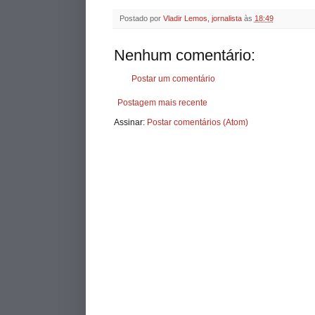
Postado por
Vladir Lemos, jornalista
às
18:49
Nenhum comentário:
Postar um comentário
Postagem mais recente
Assinar:
Postar comentários (Atom)