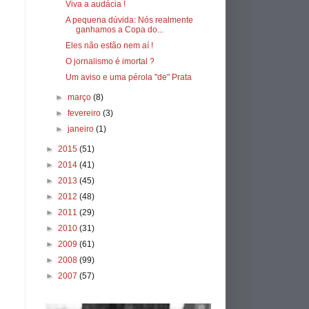
Viva a audácia !
A pequena dúvida: Nós realmente
ganhamos a Copa do...
Eles não estão nem aí !
O jornalismo é imortal ?
Um aviso e uma pérola "de" Prata
►
março
(8)
►
fevereiro
(3)
►
janeiro
(1)
►
2015
(51)
►
2014
(41)
►
2013
(45)
►
2012
(48)
►
2011
(29)
►
2010
(31)
►
2009
(61)
►
2008
(99)
►
2007
(57)