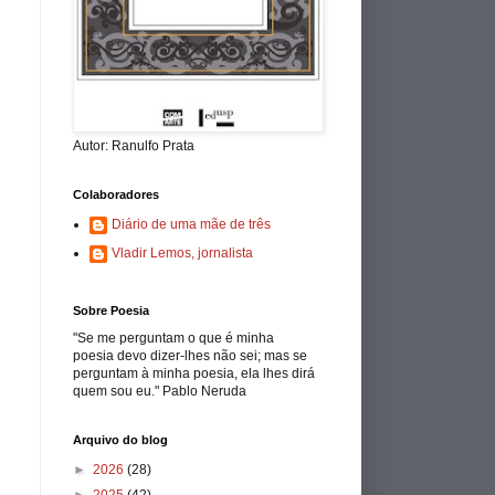
Autor: Ranulfo Prata
Colaboradores
Diário de uma mãe de três
Vladir Lemos, jornalista
Sobre Poesia
"Se me perguntam o que é minha
poesia devo dizer-lhes não sei; mas se
perguntam à minha poesia, ela lhes dirá
quem sou eu." Pablo Neruda
Arquivo do blog
►
2026
(28)