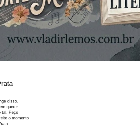
rata
nge disso.
em querer
 tal. Peço
veito o momento
Prata.