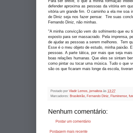
Para ser breve, o que a minha formação intele
defender aproxima as pessoas da vitória em qu
vitória um grande fim. O caminho a ela me soa in
de Diniz seja nos fazer pensar. Tire suas concl
Fernando Diniz, não minhas.
"A minha convicção vem do sofrimento que eu tiv
exposto para ser massacrado. Pela imprensa, pel
de ajudar as pessoas a serem melhores. Tem que
Esse é o meu objeto de estudo, minha paixão. E
pessoas. A parte tática, por mais que seja mais
boas relações humanas. Que eles se sintam bem
como pintar ou tocar uma música. Tudo o que 
são os que ficaram mais longe da escola, tiver
Postado por
Vladir Lemos, jornalista
às
13:27
Marcadores:
Brasileirão
,
Fernando Diniz
,
Fluminense
,
fut
Nenhum comentário:
Postar um comentário
Postagem mais recente