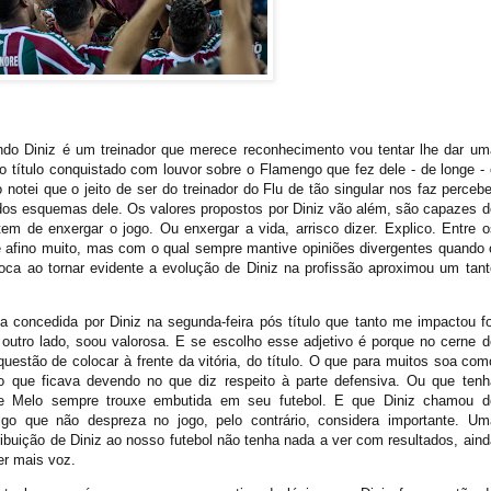
do Diniz é um treinador que merece reconhecimento vou tentar lhe dar um
o título conquistado com louvor sobre o Flamengo que fez dele - de longe - 
notei que o jeito de ser do treinador do Flu de tão singular nos faz percebe
 dos esquemas dele. Os valores propostos por Diniz vão além, são capazes d
em de enxergar o jogo. Ou enxergar a vida, arrisco dizer. Explico. Entre o
afino muito, mas com o qual sempre mantive opiniões divergentes quando 
rioca ao tornar evidente a evolução de Diniz na profissão aproximou um tant
a concedida por Diniz na segunda-feira pós título que tanto me impactou fo
outro lado, soou valorosa. E se escolho esse adjetivo é porque no cerne d
questão de colocar à frente da vitória, do título. O que para muitos soa com
 que ficava devendo no que diz respeito à parte defensiva. Ou que tenh
ipe Melo sempre trouxe embutida em seu futebol. E que Diniz chamou d
go que não despreza no jogo, pelo contrário, considera importante. Um
tribuição de Diniz ao nosso futebol não tenha nada a ver com resultados, aind
er mais voz.