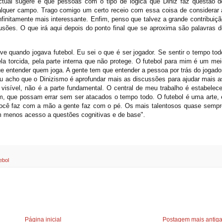
ctual sugere é que pessoas com o tipo de lógica que Diniz faz questão d
alquer campo. Trago comigo um certo receio com essa coisa de considerar 
finitamente mais interessante. Enfim, penso que talvez a grande contribuiçã
usões. O que irá aqui depois do ponto final que se aproxima são palavras d
e quando jogava futebol. Eu sei o que é ser jogador. Se sentir o tempo tod
a torcida, pela parte interna que não protege. O futebol para mim é um mei
 entender quem joga. A gente tem que entender a pessoa por trás do jogador
u acho que o Dinizismo é aprofundar mais as discussões para ajudar mais a
 visível, não é a parte fundamental. O central de meu trabalho é estabelece
, que possam errar sem ser atacados o tempo todo. O futebol é uma arte, 
você faz com a mão a gente faz com o pé. Os mais talentosos quase sempr
am menos acesso a questões cognitivas e de base".
ebol
Página inicial
Postagem mais antig