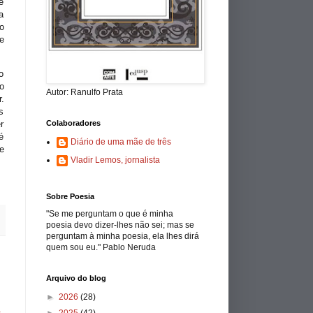
e
a
o
e
o
o
Autor: Ranulfo Prata
.
s
Colaboradores
r
é
Diário de uma mãe de três
e
Vladir Lemos, jornalista
Sobre Poesia
"Se me perguntam o que é minha
poesia devo dizer-lhes não sei; mas se
perguntam à minha poesia, ela lhes dirá
quem sou eu." Pablo Neruda
Arquivo do blog
►
2026
(28)
a