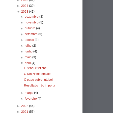
►
2025
(42)
►
2024
(39)
▼
2023
(41)
►
dezembro
(3)
►
novembro
(5)
►
outubro
(4)
►
setembro
(5)
►
agosto
(3)
►
julho
(2)
►
junho
(4)
►
maio
(3)
▼
abril
(4)
Futebol e fetiche
O Dinizismo em alta
O papo sobre futebol
Resultado não importa
►
março
(4)
►
fevereiro
(4)
►
2022
(44)
►
2021
(55)