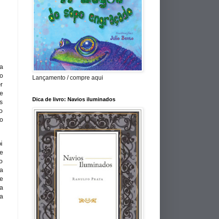
a
o
Lançamento / compre aqui
r
e
Dica de livro: Navios iluminados
s
o
o
i
e
o
a
e
a
a