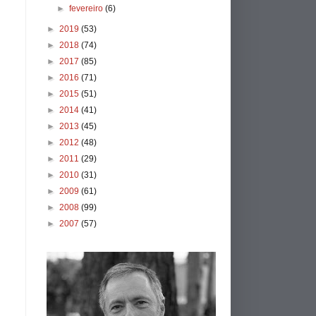
►
fevereiro
(6)
►
2019
(53)
►
2018
(74)
►
2017
(85)
►
2016
(71)
►
2015
(51)
►
2014
(41)
►
2013
(45)
►
2012
(48)
►
2011
(29)
►
2010
(31)
►
2009
(61)
►
2008
(99)
►
2007
(57)