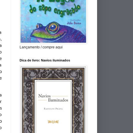
a
,
a
Lançamento / compre aqui
o
e
Dica de livro: Navios iluminados
a
o
e
a
r
s
o
o
o