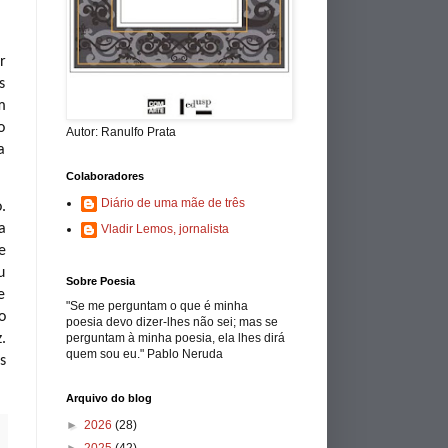
.
r
s
m
o
Autor: Ranulfo Prata
a
Colaboradores
Diário de uma mãe de três
.
a
Vladir Lemos, jornalista
e
u
Sobre Poesia
e
"Se me perguntam o que é minha
o
poesia devo dizer-lhes não sei; mas se
perguntam à minha poesia, ela lhes dirá
.
quem sou eu." Pablo Neruda
s
Arquivo do blog
►
2026
(28)