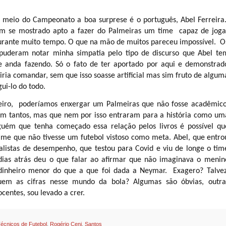
 meio do Campeonato a boa surprese é o português, Abel Ferreira
m se mostrado apto a fazer do Palmeiras um time capaz de joga
urante muito tempo. O que na mão de muitos pareceu impossível. O
puderam notar minha simpatia pelo tipo de discurso que Abel te
e anda fazendo. Só o fato de ter aportado por aqui e demonstrad
 iria comandar, sem que isso soasse artificial mas sim fruto de algum
gui-lo do todo.
leiro, poderíamos enxergar um Palmeiras que não fosse acadêmico
m tantos, mas que nem por isso entraram para a história como um
guém que tenha começado essa relação pelos livros é possível qu
ime que não tivesse um futebol vistoso como meta. Abel, que entro
alistas de desempenho, que testou para Covid e viu de longe o tim
 dias atrás deu o que falar ao afirmar que não imaginava o menin
inheiro menor do que a que foi dada a Neymar. Exagero? Talvez
em as cifras nesse mundo da bola? Algumas são óbvias, outra
centes, sou levado a crer.
Técnicos de Futebol
,
Rogério Ceni
,
Santos