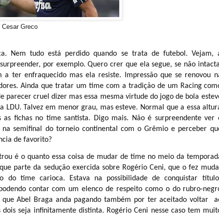
reco
ça. Nem tudo está perdido quando se trata de futebol. Vejam, 
surpreender, por exemplo. Quero crer que ela segue, se não intacta
a ter enfraquecido mas ela resiste. Impressão que se renovou n
dores. Ainda que tratar um time com a tradição de um Racing com
ode parecer cruel dizer mas essa mesma virtude do jogo de bola estev
e da LDU. Talvez em menor grau, mas esteve. Normal que a essa altur
as fichas no time santista. Digo mais. Não é surpreendente ver 
 na semifinal do torneio continental com o Grêmio e perceber qu
cia de favorito?
trou é o quanto essa coisa de mudar de time no meio da temporad
o que parte da sedução exercida sobre Rogério Ceni, que o fez muda
 do time carioca. Estava na possibilidade de conquistar título
podendo contar com um elenco de respeito como o do rubro-negr
o que Abel Braga anda pagando também por ter aceitado voltar a
s dois seja infinitamente distinta. Rogério Ceni nesse caso tem muit