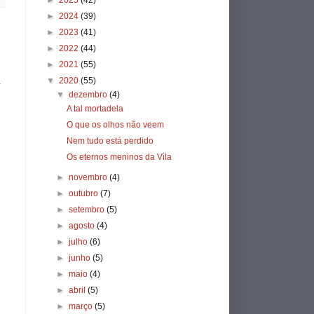
►
2025
(42)
►
2024
(39)
►
2023
(41)
►
2022
(44)
►
2021
(55)
▼
2020
(55)
a
▼
dezembro
(4)
A tal mortadela
O que os olhos não veem
Nem tudo está perdido
Os eternos meninos da Vila
►
novembro
(4)
►
outubro
(7)
►
setembro
(5)
►
agosto
(4)
►
julho
(6)
►
junho
(5)
►
maio
(4)
►
abril
(5)
►
março
(5)