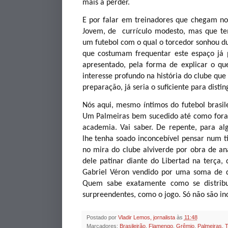
mais a perder.
E por falar em treinadores que chegam no
Jovem, de currículo modesto, mas que te
um futebol com o qual o torcedor sonhou d
que costumam frequentar este espaço já 
apresentado, pela forma de explicar o qu
interesse profundo na história do clube que
preparação, já seria o suficiente para distin
Nós aqui, mesmo íntimos do futebol brasi
Um Palmeiras bem sucedido até como fora
academia. Vai saber. De repente, para al
lhe tenha soado inconcebível pensar num t
no mira do clube alviverde por obra de an
dele patinar diante do Libertad na terça,
Gabriel Véron vendido por uma soma de d
Quem sabe exatamente como se distribu
surpreendentes, como o jogo. Só não são ino
Postado por
Vladir Lemos, jornalista
às
11:48
Marcadores:
Brasileirão
,
Flamengo
,
Grêmio
,
Palmeiras. 